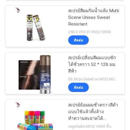
สเปรย์สีผมกันน้ำแห้ง Multi
Scene Unisex Sweat
Resistant
USD:0.39-0.41 MOQ:10000
ติดต่อ
สเปรย์เปลี่ยนสีผมแบบซัก
ได้ชั่วคราว 52 * 128 มม.
สีฟ้า
$0.38/pc based on MOQ MOQ:10000pcs
ติดต่อ
สเปรย์ย้อมผมชั่วคราวสีดำ
แบบใช้แล้วทิ้งล้าง
ทำความสะอาดได้
Smudgeproof
negotiable MOQ:10000 ชิ้น