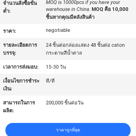
MOQ is 10000pcs if you have your
จำนวนสั่งซื้อขั้น
warehouse in China.
MOQ คือ 10,000
ต่ำ:
ทัวร์
ชิ้นหากคุณมีคลังสินค้า
โรงงาน
negotiable
ราคา:
รายละเอียดการ
24 ชิ้นต่อกล่องแสดง 48 ชิ้นต่อ caton
บรรจุ:
กระดาษสีน้ำตาล
ควบคุม
เวลาการส่งมอบ:
15-30 วัน
คุณภาพ
เงื่อนไขการชำระ
ที/ที
เงิน:
ติดต่อ
สามารถในการ
200,000 ชิ้นต่อวัน
เรา
ผลิต:
ข่าว
ราคาถูกที่สุด