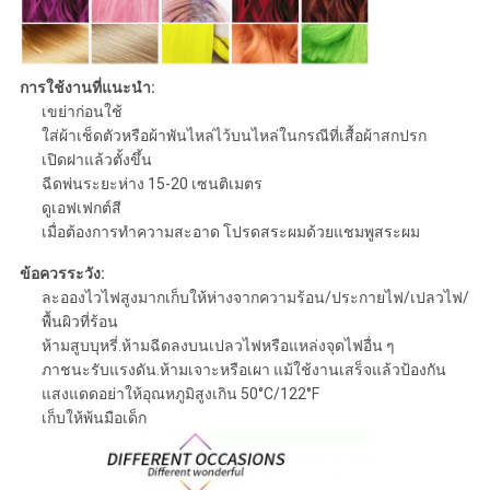
การใช้งานที่แนะนำ:
เขย่าก่อนใช้
ใส่ผ้าเช็ดตัวหรือผ้าพันไหล่ไว้บนไหล่ในกรณีที่เสื้อผ้าสกปรก
เปิดฝาแล้วตั้งขึ้น
ฉีดพ่นระยะห่าง 15-20 เซนติเมตร
ดูเอฟเฟกต์สี
เมื่อต้องการทำความสะอาด โปรดสระผมด้วยแชมพูสระผม
ข้อควรระวัง:
ละอองไวไฟสูงมากเก็บให้ห่างจากความร้อน/ประกายไฟ/เปลวไฟ/
พื้นผิวที่ร้อน
ห้ามสูบบุหรี่.ห้ามฉีดลงบนเปลวไฟหรือแหล่งจุดไฟอื่น ๆ
ภาชนะรับแรงดัน.ห้ามเจาะหรือเผา แม้ใช้งานเสร็จแล้วป้องกัน
แสงแดดอย่าให้อุณหภูมิสูงเกิน 50°C/122°F
เก็บให้พ้นมือเด็ก