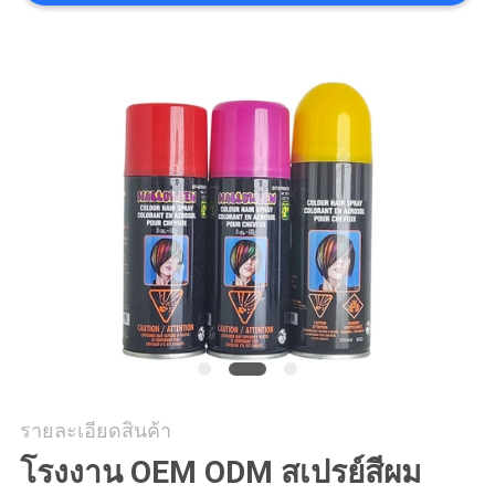
ทุก
กรณี
แผนผัง
เว็บไซต์
นโยบาย
ความ
เป็น
รายละเอียดสินค้า
โรงงาน OEM ODM สเปรย์สีผม
ส่วน