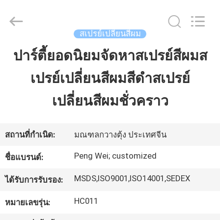
2025
Guangdong
Peng
Wei
Fine
สเปรย์เปลี่ยนสีผม
Chemical
Co.,Limited.
All
ปาร์ตี้ยอดนิยมจัดหาสเปรย์สีผมส
บ้าน
Rights
Reserved.
เปรย์เปลี่ยนสีผมสีดำสเปรย์
ผลิตภัณฑ์
เปลี่ยนสีผมชั่วคราว
วิดีโอ
สถานที่กำเนิด:
มณฑลกวางตุ้ง ประเทศจีน
Peng Wei; customized
ชื่อแบรนด์:
เกี่ยว
MSDS,ISO9001,ISO14001,SEDEX
ได้รับการรับรอง:
กับ
HC011
หมายเลขรุ่น:
เรา